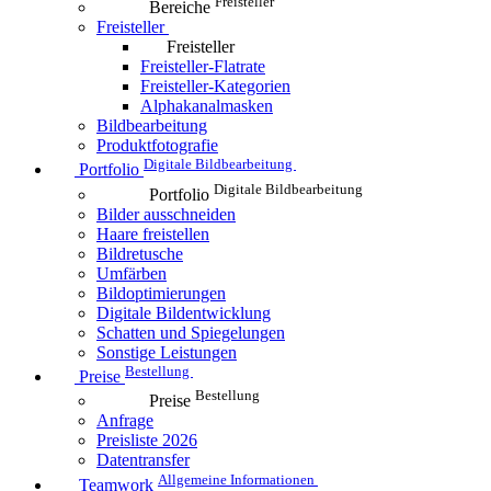
Freisteller
Bereiche
Freisteller
Freisteller
Freisteller-Flatrate
Freisteller-Kategorien
Alphakanalmasken
Bildbearbeitung
Produktfotografie
Digitale Bildbearbeitung
Portfolio
Digitale Bildbearbeitung
Portfolio
Bilder ausschneiden
Haare freistellen
Bildretusche
Umfärben
Bildoptimierungen
Digitale Bildentwicklung
Schatten und Spiegelungen
Sonstige Leistungen
Bestellung
Preise
Bestellung
Preise
Anfrage
Preisliste 2026
Datentransfer
Allgemeine Informationen
Teamwork