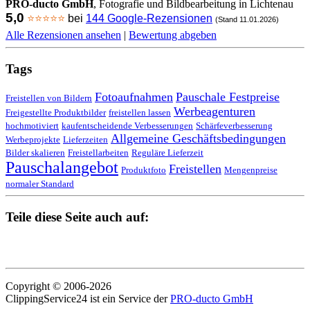
PRO-ducto GmbH
, Fotografie und Bildbearbeitung in Lichtenau
5,0
⭐⭐⭐⭐⭐
bei
144 Google-Rezensionen
(Stand 11.01.2026)
Alle Rezensionen ansehen
|
Bewertung abgeben
Tags
Fotoaufnahmen
Pauschale Festpreise
Freistellen von Bildern
Werbeagenturen
Freigestellte Produktbilder
freistellen lassen
hochmotiviert
kaufentscheidende Verbesserungen
Schärfeverbesserung
Allgemeine Geschäftsbedingungen
Werbeprojekte
Lieferzeiten
Bilder skalieren
Freistellarbeiten
Reguläre Lieferzeit
Pauschalangebot
Freistellen
Produktfoto
Mengenpreise
normaler Standard
Teile diese Seite auch auf:
Copyright © 2006-2026
ClippingService24 ist ein Service der
PRO-ducto GmbH