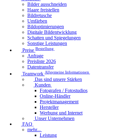
Bilder ausschneiden
Haare freistellen
Bildretusche
Umfärben
Bildoptimierungen
Digitale Bildentwicklung
Schatten und Spiegelungen
Sonstige Leistungen
Bestellung
Preise
Anfrage
Preisliste 2026
Datentransfer
Allgemeine Informationen
Teamwork
Das sind unsere Stärken
Kunden
Fotografen / Fotostudios
Online-Händler
Projektmanagement
Hersteller
Werbung und Internet
Unser Unternehmen
FAQ
mehr...
Leistung