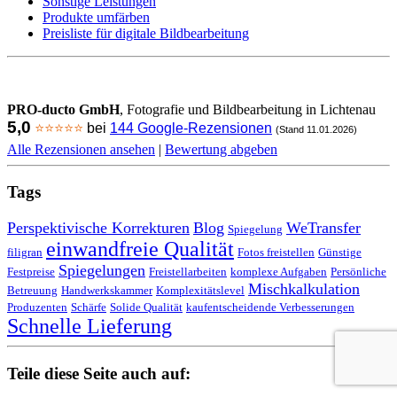
Sonstige Leistungen
Produkte umfärben
Preisliste für digitale Bildbearbeitung
PRO-ducto GmbH
, Fotografie und Bildbearbeitung in Lichtenau
5,0
⭐⭐⭐⭐⭐
bei
144 Google-Rezensionen
(Stand 11.01.2026)
Alle Rezensionen ansehen
|
Bewertung abgeben
Tags
Perspektivische Korrekturen
Blog
WeTransfer
Spiegelung
einwandfreie Qualität
filigran
Fotos freistellen
Günstige
Spiegelungen
Festpreise
Freistellarbeiten
komplexe Aufgaben
Persönliche
Mischkalkulation
Betreuung
Handwerkskammer
Komplexitätslevel
Produzenten
Schärfe
Solide Qualität
kaufentscheidende Verbesserungen
Schnelle Lieferung
Teile diese Seite auch auf: