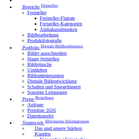
Freisteller
Bereiche
Freisteller
Freisteller-Flatrate
Freisteller-Kategorien
Alphakanalmasken
Bildbearbeitung
Produktfotografie
Digitale Bildbearbeitung
Portfolio
Bilder ausschneiden
Haare freistellen
Bildretusche
Umfärben
Bildoptimierungen
Digitale Bildentwicklung
Schatten und Spiegelungen
Sonstige Leistungen
Bestellung
Preise
Anfrage
Preisliste 2026
Datentransfer
Allgemeine Informationen
Teamwork
Das sind unsere Stärken
Kunden