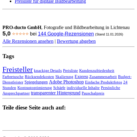
Preisliste für digitale Bildbearbeitung
PRO-ducto GmbH
, Fotografie und Bildbearbeitung in Lichtenau
5,0
⭐⭐⭐⭐⭐
bei
144 Google-Rezensionen
(Stand 11.01.2026)
Alle Rezensionen ansehen
|
Bewertung abgeben
Tags
Freisteller
knackige Details
Preisliste
Kundenzufriedenheit
Express
Farbretusche
Rücksendekosten
Skalierung
Zusammenarbeit
Budget-
Adobe Photoshop
Spiegelungen
Dienstleister
Einfache Produktfotos
24
Stunden
Kontrastoptimierung
Schärfe
individuelle Inhalte
Persönliche
transparenter Hintergrund
Ansprechpartner
Pauschalpreis
Teile diese Seite auch auf: