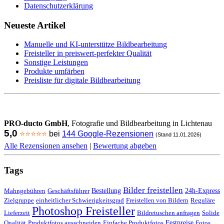
Datenschutzerklärung
Neueste Artikel
Manuelle und KI-unterstütze Bildbearbeitung
Freisteller in preiswert-perfekter Qualität
Sonstige Leistungen
Produkte umfärben
Preisliste für digitale Bildbearbeitung
PRO-ducto GmbH
, Fotografie und Bildbearbeitung in Lichtenau
5,0
⭐⭐⭐⭐⭐
bei
144 Google-Rezensionen
(Stand 11.01.2026)
Alle Rezensionen ansehen
|
Bewertung abgeben
Tags
Bilder freistellen
Bestellung
24h-Express
Mahngebühren
Geschäftsführer
Zielgruppe
einheitlicher Schwierigkeitsgrad
Freistellen von Bildern
Reguläre
Photoshop Freisteller
Lieferzeit
Bildretuschen anfragen
Solide
Festpreise
Qualität
Produktfotos ausschneiden
Einfache Produktfotos
Fotos