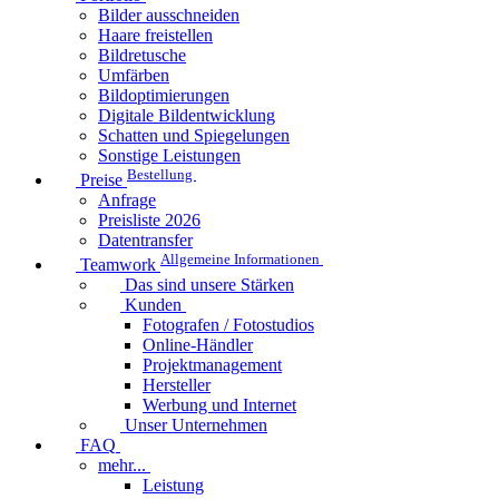
Bilder ausschneiden
Haare freistellen
Bildretusche
Umfärben
Bildoptimierungen
Digitale Bildentwicklung
Schatten und Spiegelungen
Sonstige Leistungen
Bestellung
Preise
Anfrage
Preisliste 2026
Datentransfer
Allgemeine Informationen
Teamwork
Das sind unsere Stärken
Kunden
Fotografen / Fotostudios
Online-Händler
Projektmanagement
Hersteller
Werbung und Internet
Unser Unternehmen
FAQ
mehr...
Leistung