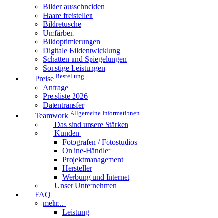
Bilder ausschneiden
Haare freistellen
Bildretusche
Umfärben
Bildoptimierungen
Digitale Bildentwicklung
Schatten und Spiegelungen
Sonstige Leistungen
Bestellung
Preise
Anfrage
Preisliste 2026
Datentransfer
Allgemeine Informationen
Teamwork
Das sind unsere Stärken
Kunden
Fotografen / Fotostudios
Online-Händler
Projektmanagement
Hersteller
Werbung und Internet
Unser Unternehmen
FAQ
mehr...
Leistung