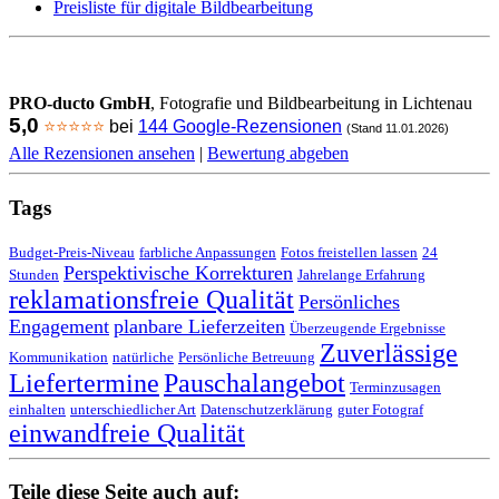
Preisliste für digitale Bildbearbeitung
PRO-ducto GmbH
, Fotografie und Bildbearbeitung in Lichtenau
5,0
⭐⭐⭐⭐⭐
bei
144 Google-Rezensionen
(Stand 11.01.2026)
Alle Rezensionen ansehen
|
Bewertung abgeben
Tags
Budget-Preis-Niveau
farbliche Anpassungen
Fotos freistellen lassen
24
Perspektivische Korrekturen
Stunden
Jahrelange Erfahrung
reklamationsfreie Qualität
Persönliches
Engagement
planbare Lieferzeiten
Überzeugende Ergebnisse
Zuverlässige
Kommunikation
natürliche
Persönliche Betreuung
Liefertermine
Pauschalangebot
Terminzusagen
einhalten
unterschiedlicher Art
Datenschutzerklärung
guter Fotograf
einwandfreie Qualität
Teile diese Seite auch auf: