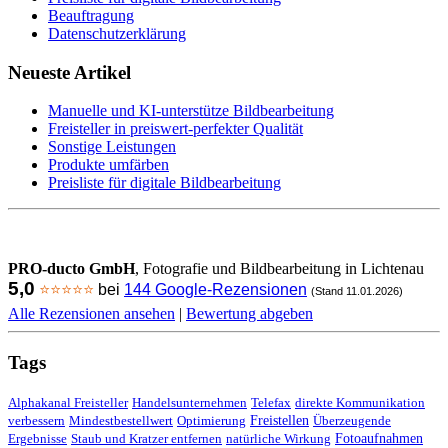
Beauftragung
Datenschutzerklärung
Neueste Artikel
Manuelle und KI-unterstütze Bildbearbeitung
Freisteller in preiswert-perfekter Qualität
Sonstige Leistungen
Produkte umfärben
Preisliste für digitale Bildbearbeitung
PRO-ducto GmbH
, Fotografie und Bildbearbeitung in Lichtenau
5,0
⭐⭐⭐⭐⭐
bei
144 Google-Rezensionen
(Stand 11.01.2026)
Alle Rezensionen ansehen
|
Bewertung abgeben
Tags
Alphakanal Freisteller
Handelsunternehmen
Telefax
direkte Kommunikation
Freistellen
verbessern
Mindestbestellwert
Optimierung
Überzeugende
Fotoaufnahmen
Ergebnisse
Staub und Kratzer entfernen
natürliche Wirkung