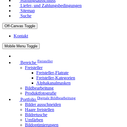
Haftungsausschluss
Liefer- und Zahlungsbedingungen
Sitemap
Suche
Off-Canvas Toggle
Kontakt
Mobile Menu Toggle
Freisteller
Bereiche
Freisteller
Freisteller-Flatrate
Freisteller-Kategorien
Alphakanalmasken
Bildbearbeitung
Produktfotografie
Digitale Bildbearbeitung
Portfolio
Bilder ausschneiden
Haare freistellen
Bildretusche
Umfärben
Bildoptimierungen