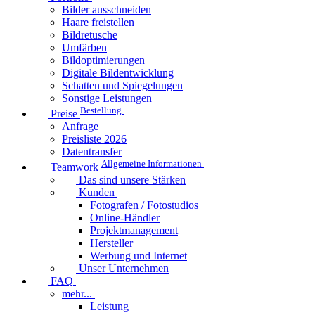
Bilder ausschneiden
Haare freistellen
Bildretusche
Umfärben
Bildoptimierungen
Digitale Bildentwicklung
Schatten und Spiegelungen
Sonstige Leistungen
Bestellung
Preise
Anfrage
Preisliste 2026
Datentransfer
Allgemeine Informationen
Teamwork
Das sind unsere Stärken
Kunden
Fotografen / Fotostudios
Online-Händler
Projektmanagement
Hersteller
Werbung und Internet
Unser Unternehmen
FAQ
mehr...
Leistung