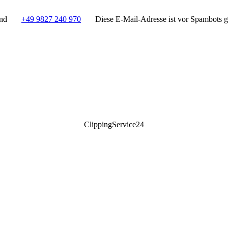
and
+49 9827 240 970
Diese E-Mail-Adresse ist vor Spambots ge
ClippingService24