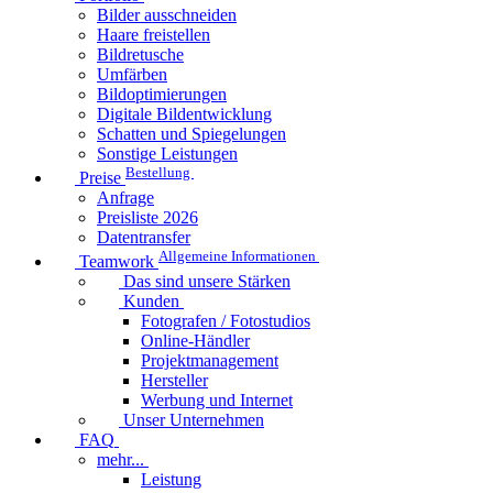
Bilder ausschneiden
Haare freistellen
Bildretusche
Umfärben
Bildoptimierungen
Digitale Bildentwicklung
Schatten und Spiegelungen
Sonstige Leistungen
Bestellung
Preise
Anfrage
Preisliste 2026
Datentransfer
Allgemeine Informationen
Teamwork
Das sind unsere Stärken
Kunden
Fotografen / Fotostudios
Online-Händler
Projektmanagement
Hersteller
Werbung und Internet
Unser Unternehmen
FAQ
mehr...
Leistung