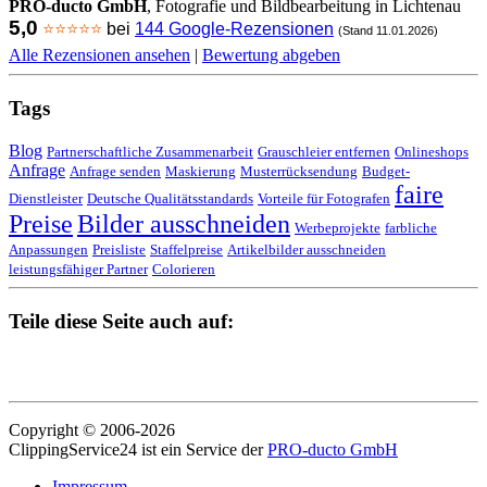
PRO-ducto GmbH
, Fotografie und Bildbearbeitung in Lichtenau
5,0
⭐⭐⭐⭐⭐
bei
144 Google-Rezensionen
(Stand 11.01.2026)
Alle Rezensionen ansehen
|
Bewertung abgeben
Tags
Blog
Partnerschaftliche Zusammenarbeit
Grauschleier entfernen
Onlineshops
Anfrage
Anfrage senden
Maskierung
Musterrücksendung
Budget-
faire
Dienstleister
Deutsche Qualitätsstandards
Vorteile für Fotografen
Preise
Bilder ausschneiden
Werbeprojekte
farbliche
Anpassungen
Preisliste
Staffelpreise
Artikelbilder ausschneiden
leistungsfähiger Partner
Colorieren
Teile diese Seite auch auf:
Copyright © 2006-2026
ClippingService24 ist ein Service der
PRO-ducto GmbH
Impressum