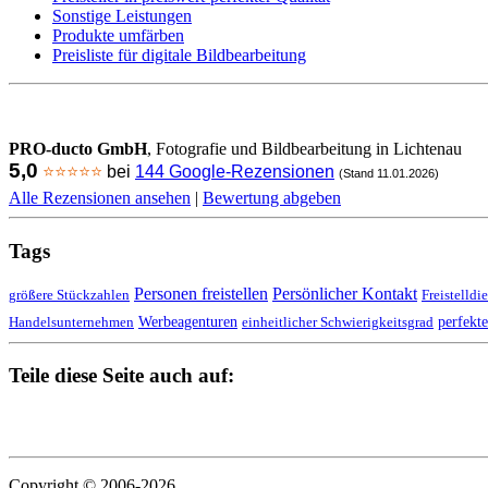
Sonstige Leistungen
Produkte umfärben
Preisliste für digitale Bildbearbeitung
PRO-ducto GmbH
, Fotografie und Bildbearbeitung in Lichtenau
5,0
⭐⭐⭐⭐⭐
bei
144 Google-Rezensionen
(Stand 11.01.2026)
Alle Rezensionen ansehen
|
Bewertung abgeben
Tags
Personen freistellen
Persönlicher Kontakt
größere Stückzahlen
Freistelldi
Werbeagenturen
perfekte
Handelsunternehmen
einheitlicher Schwierigkeitsgrad
Teile diese Seite auch auf:
Copyright © 2006-2026