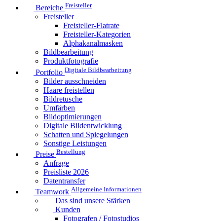
Freisteller
Bereiche
Freisteller
Freisteller-Flatrate
Freisteller-Kategorien
Alphakanalmasken
Bildbearbeitung
Produktfotografie
Digitale Bildbearbeitung
Portfolio
Bilder ausschneiden
Haare freistellen
Bildretusche
Umfärben
Bildoptimierungen
Digitale Bildentwicklung
Schatten und Spiegelungen
Sonstige Leistungen
Bestellung
Preise
Anfrage
Preisliste 2026
Datentransfer
Allgemeine Informationen
Teamwork
Das sind unsere Stärken
Kunden
Fotografen / Fotostudios