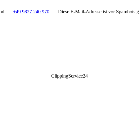
and
+49 9827 240 970
Diese E-Mail-Adresse ist vor Spambots ge
ClippingService24